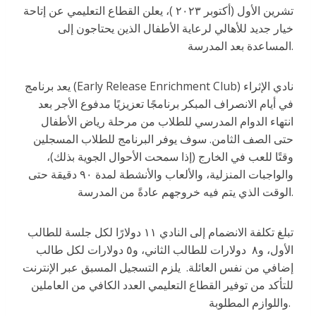
تشرين الأول (أكتوبر ٢٠٢٣ )، يعلن القطاع التعليمي عن إتاحة
خيار جديد للأهالي لرعاية الأطفال الذين يحتاجون إلى
المساعدة بعد المدرسة.
يعد برنامج (Early Release Enrichment Club) نادي الإثراء
في أيام الانصراف المبكر برنامجًا تعزيزيًا مدفوع الأجر بعد
انتهاء الدوام المدرسي للطلاب من مرحلة رياض الأطفال
حتى الصف الثامن. سوف يوفر البرنامج للطلاب المسجلين
وقتًا للعب في الخارج (إذا سمحت الأحوال الجوية بذلك)،
والواجبات المنزلية، والألعاب والأنشطة لمدة ٩٠ دقيقة حتى
الوقت الذي يتم فيه خروجهم عادةً من المدرسة.
تبلغ تكلفة الانضمام إلى النادي ١١ دولارًا لكل جلسة للطالب
الأول، و٨ دولارات للطالب الثاني، و٥ دولارات لكل طالب
إضافي من نفس العائلة. يلزم التسجيل المسبق عبر الإنترنت
للتأكد من توفير القطاع التعليمي العدد الكافي من العاملين
واللوازم المطلوبة.