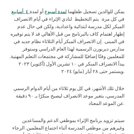
يمكن للوالدين تسجيل طفلهما
لمدة أسبوع
أو لمدة
٤ أسابيع
في كل مرة. يتم التخطيط لنادي الإثراء في أيام الانصراف
المبكر لكل مدرسة ابتدائية واعدادية، ولكن في حال عدم
إظهار اهتمام كاف بالبرنامج من قبل الأهالي قد لا يتم توفيره
في المبنى. إن الانصراف المبكر أيام الثلاثاء نظام جديد في
مدارس ديربورن الرسمية لهذا العام الدراسي وستوفر
للمعلمين وقتًا إضافيًا للمشاركة في مجتمعات التعلم المهنية.
يبدأ الانصراف المبكر في ١٠ تشرين الأول (أكتوبر) ٢٠٢٣
ويستمر حتى ٢٨ أيار (مايو) ٢٠٢٤.
خلال تلك الأشهر، في كل يوم ثلاثاء من أيام الدوام الرسمي
المدرسي، يتغير موعد الانصراف ليصبح مبكرًا بـ ٩٠ دقيقة
عن الموعد المعتاد.
سيتم تزويد برنامج الإثراء بموظفي الدعم والمساعدين
وغيرهم من موظفي المدرسة أثناء اجتماع المعلمين. الرجاء